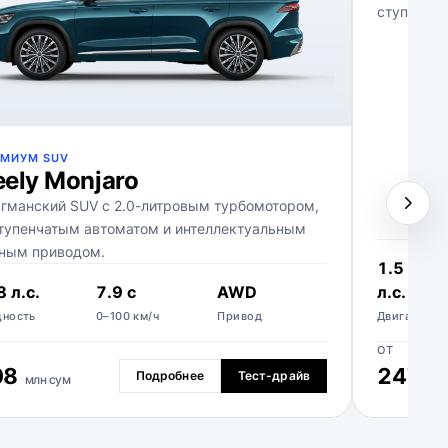
ступенчат
ЕМИУМ SUV
ely Monjaro
гманский SUV с 2.0-литровым турбомотором,
тупенчатым автоматом и интеллектуальным
ным приводом.
1.5 л · 1
 л.с.
7.9 с
AWD
л.с.
ность
0–100 км/ч
Привод
Двигатель
ОТ
08
247
Подробнее
Тест-драйв
млн сум
млн