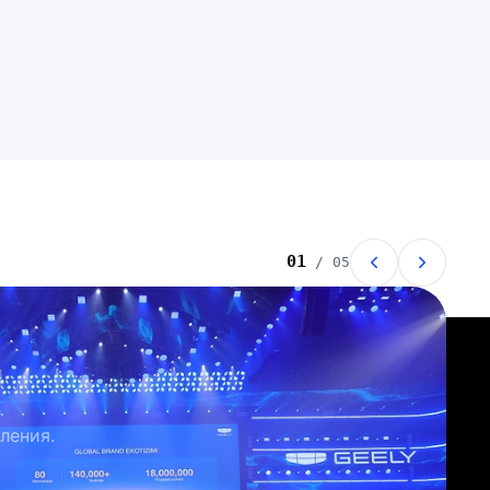
01
/ 05
ления.