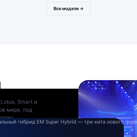
Все модели →
Д
 Lotus, Smart и
ов мира, под
ество
альный гибрид EM Super Hybrid — три кита нового поко
→