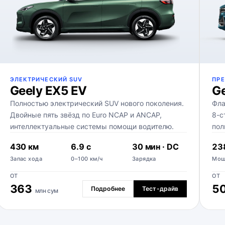
ЭЛЕКТРИЧЕСКИЙ SUV
ПР
Geely EX5 EV
Ge
Полностью электрический SUV нового поколения.
Фла
Двойные пять звёзд по Euro NCAP и ANCAP,
8-с
интеллектуальные системы помощи водителю.
пол
430 км
6.9 с
30 мин · DC
238
Запас хода
0–100 км/ч
Зарядка
Мощ
ОТ
ОТ
363
5
Подробнее
Тест-драйв
млн сум